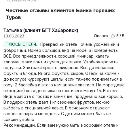
поставщика услуг.
Честные отзывы клиентов Банка Горящих
Туров
Татьяна (клиент БГТ Хабаровск)
Оценка
5 / 5
13.06.2023
ПЛЮСЫ ОТЕЛЯ:
Прекрасный отель , очень ухоженный и
добротный. Номер большой, вид на море. В номере есть
ВСЕ. Все принадлежности, хороший минибар, халаты,
тапочки, даже зонт и сумка для пляжа. Удобная кровать,
подушки. Завтраки просто шикарные. Всегда менялись
фрукты и блюда. Много фруктов, сыров. Отель на холме -
до корпуса курсируют шатлы, если тяжело подниматься в
гору. 2 бассейна и этого нам вполне хватило. На море даже
не ходили) хотя до пляжа патонг всего минут 15. В отеле
Видна забота о гостях и внимание, продумано все хорошо.
В подарок отель дает 1 кг сезонных фруктов, можно
выбрать в специальной лавке. В основном отдыхают
взрослые пары и молодежь. С детьми может быть не
совсем удобно
Рекомендации:
Если вам нужно быть в хорошем отеле и