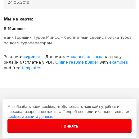
24.05.2019
Мы на карте:
В Минске:
Банк Горящих Туров Минск, - бесплатный сервис поиска туров
по всем туроператорам
Реклама:
cvgun.io
— Дапаможам
скласці рэзюмэ
на працу
онлайн бясплатна ў PDF.
Online resume builder
with
examples
and free
templates
.
Все ресурсы настоящего сайта, включая дизайн, текстовое и
Мы обрабатываем cookies, чтобы сделать наш сайт удобнее и
графическое содержание, структуру и оформление страниц защищены
персонализированее для вас. Подробнее: политика использования
международными соглашениями и законодательством Украины об
cookies
и
защита данных
.
охране авторских прав и интеллектуальной собственности. Любое
копирование и распространение материалов сайта без письменного
Принять
разрешения запрещено.