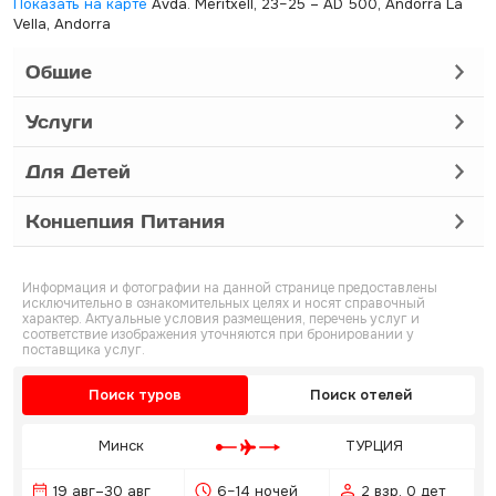
Показать на карте
Avda. Meritxell, 23–25 – AD 500, Andorra La
Vella, Andorra
Общие
Услуги
Для Детей
Концепция Питания
Информация и фотографии на данной странице предоставлены
исключительно в ознакомительных целях и носят справочный
характер. Актуальные условия размещения, перечень услуг и
соответствие изображения уточняются при бронировании у
поставщика услуг.
Поиск туров
Поиск отелей
Минск
ТУРЦИЯ
19 авг–30 авг
6–14 ночей
2 взр, 0 дет