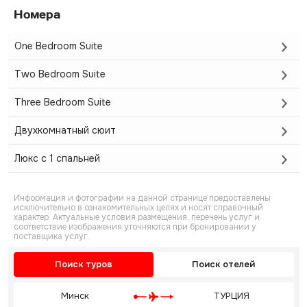
Номера
One Bedroom Suite
Two Bedroom Suite
Three Bedroom Suite
Двухкомнатный сюит
Люкс с 1 спальней
Информация и фотографии на данной странице предоставлены
исключительно в ознакомительных целях и носят справочный
характер. Актуальные условия размещения, перечень услуг и
соответствие изображения уточняются при бронировании у
поставщика услуг.
Поиск туров
Поиск отелей
Минск
ТУРЦИЯ