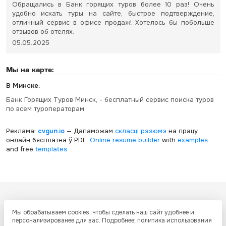
Обращались в Банк горящих туров более 10 раз! Очень
удобно искать туры на сайте, быстрое подтверждение,
отличный сервис в офисе продаж! Хотелось бы побольше
отзывов об отелях.
05.05.2025
Мы на карте:
В Минске:
Банк Горящих Туров Минск, - бесплатный сервис поиска туров
по всем туроператорам
Реклама:
cvgun.io
— Дапаможам
скласці рэзюмэ
на працу
онлайн бясплатна ў PDF.
Online resume builder
with
examples
and free
templates
.
Все ресурсы настоящего сайта, включая дизайн, текстовое и
Мы обрабатываем cookies, чтобы сделать наш сайт удобнее и
графическое содержание, структуру и оформление страниц защищены
персонализированее для вас. Подробнее: политика использования
международными соглашениями и законодательством Украины об