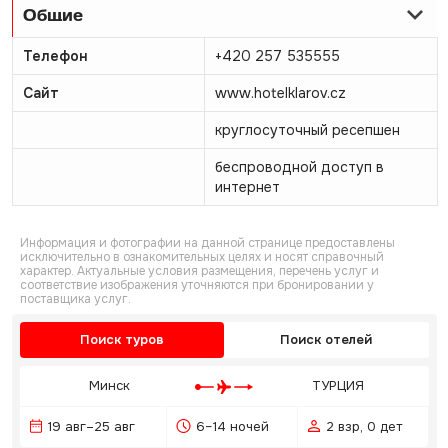
Общие
Телефон
+420 257 535555
Сайт
www.hotelklarov.cz
круглосуточный ресепшен
беспроводной доступ в
интернет
Информация и фотографии на данной странице предоставлены
исключительно в ознакомительных целях и носят справочный
характер. Актуальные условия размещения, перечень услуг и
соответствие изображения уточняются при бронировании у
поставщика услуг.
Поиск туров
Поиск отелей
Минск
ТУРЦИЯ
19 авг–25 авг
6–14 ночей
2 взр, 0 дет