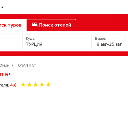
ск туров
Поиск отелей
Куда:
Вылет:
ТУРЦИЯ
19 авг–25 авг
Отели
/
TONANTI 5*
I 5*
теля:
4.8