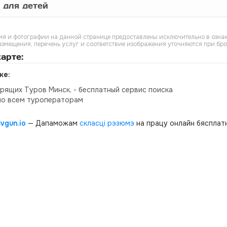
 для детей
я и фотографии на данной странице предоставлены исключительно в ознак
азмещения, перечень услуг и соответствие изображения уточняются при бр
арте:
ке:
орящих Туров Минск, - бесплатный сервис поиска
по всем туроператорам
cvgun.io
— Дапаможам
скласці рэзюмэ
на працу онлайн бясплатн