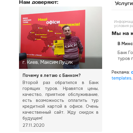
Нам доверяют:
Услуги
Информаци
условия р
Мы на к
В Минс
Банк Г
туров 
г. Киев, Максим Луцик
Реклама:
Почему я летаю с Банком?
templates
.
Второй раз обратился в Банк
горящих туров. Нравятся цены,
качество, приятное обслуживание,
есть возможность оплатить тур
кредитной картой в офисе. Очень
качественный сайт. Жду скидок в
будущем!
27.11.2020