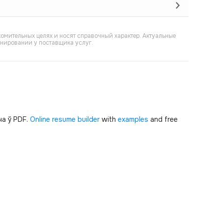
омительных целях и носят справочный характер. Актуальные
онировании у поставщика услуг.
а ў PDF.
Online resume builder
with
examples
and free