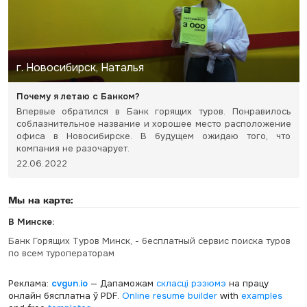
г. Новосибирск, Наталья
Почему я летаю с Банком?
Впервые обратился в Банк горящих туров. Понравилось
соблазнительное название и хорошее место расположение
офиса в Новосибирске. В будущем ожидаю того, что
компания не разочарует.
22.06.2022
Мы на карте:
В Минске:
Банк Горящих Туров Минск, - бесплатный сервис поиска туров
по всем туроператорам
Реклама:
cvgun.io
— Дапаможам
скласці рэзюмэ
на працу
онлайн бясплатна ў PDF.
Online resume builder
with
examples