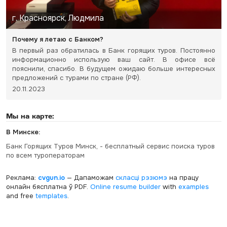
г. Красноярск, Людмила
Почему я летаю с Банком?
В первый раз обратилась в Банк горящих туров. Постоянно
информационно использую ваш сайт. В офисе всё
пояснили, спасибо. В будущем ожидаю больше интересных
предложений с турами по стране (РФ).
20.11.2023
Мы на карте:
В Минске:
Банк Горящих Туров Минск, - бесплатный сервис поиска туров
по всем туроператорам
Реклама:
cvgun.io
— Дапаможам
скласці рэзюмэ
на працу
онлайн бясплатна ў PDF.
Online resume builder
with
examples
and free
templates
.