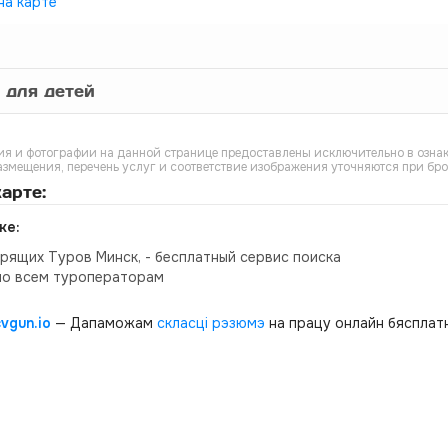
на карте
 для детей
я и фотографии на данной странице предоставлены исключительно в ознак
азмещения, перечень услуг и соответствие изображения уточняются при бр
арте:
ке:
орящих Туров Минск, - бесплатный сервис поиска
по всем туроператорам
cvgun.io
— Дапаможам
скласці рэзюмэ
на працу онлайн бясплатн