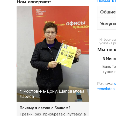
Показать 
Нам доверяют:
Общие
Услуги
Информаци
условия р
Мы на к
В Минс
Банк Г
туров 
Реклама:
templates
.
г. Ростов-на-Дону, Шаповалова
Лариса
Почему я летаю с Банком?
Третий раз приобретаю путевку в