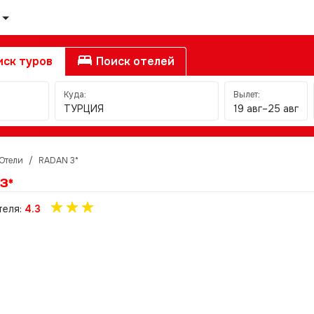
ск туров
Поиск отелей
Куда:
Вылет:
ТУРЦИЯ
19 авг–25 авг
Отели
/
RADAN 3*
3*
теля:
4.3