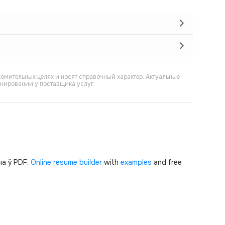
омительных целях и носят справочный характер. Актуальные
онировании у поставщика услуг.
а ў PDF.
Online resume builder
with
examples
and free