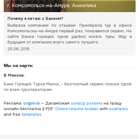
г. Комсомольск-на-Амуре, Анжелика
Почему я летаю с Банком?
Выбрала компанию по отзывам. Приобрела тур в офисе
Комсомольска-на-Амуре первый раз, понравился сервис. На
сайте Банка горящих туров удобно искать туры. Жду в
будущем от компании всего самого лучшего.
25.06.2019
Мы на карте:
В Минске:
Банк Горящих Туров Минск, - бесплатный сервис поиска туров
по всем туроператорам
Реклама:
cvgun.io
— Дапаможам
скласці рэзюмэ
на працу
онлайн бясплатна ў PDF.
Online resume builder
with
examples
and free
templates
.