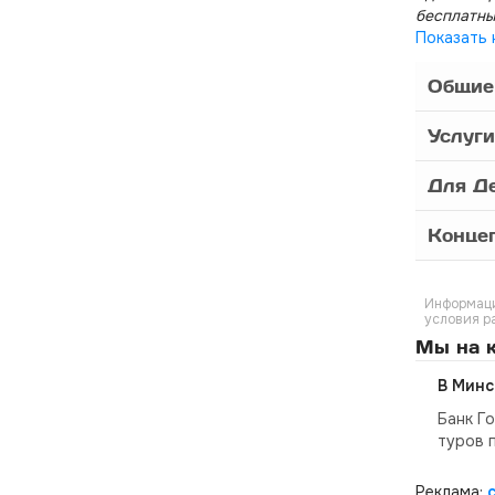
бесплатны
Показать 
Общие
Услуги
Для Д
Конце
Информаци
условия р
Мы на к
В Минс
Банк Г
туров 
Реклама: