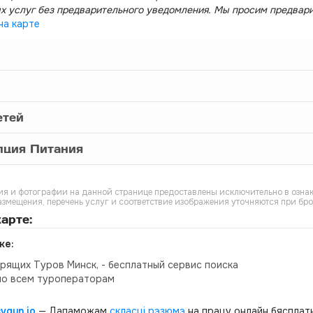
х услуг без предварительного уведомления. Мы просим предвар
на карте
етей
пция Питания
я и фотографии на данной странице предоставлены исключительно в ознак
азмещения, перечень услуг и соответствие изображения уточняются при бр
арте:
ке:
орящих Туров Минск, - бесплатный сервис поиска
по всем туроператорам
cvgun.io
— Дапаможам
скласці рэзюмэ
на працу онлайн бясплатн