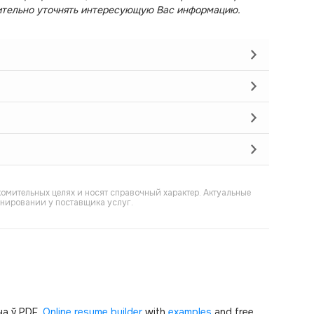
ительно уточнять интересующую Вас информацию.
омительных целях и носят справочный характер. Актуальные
онировании у поставщика услуг.
а ў PDF.
Online resume builder
with
examples
and free