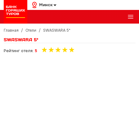
Минск
Главная
/
Отели
/
SWASWARA 5*
SWASWARA 5*
Рейтинг отеля:
5