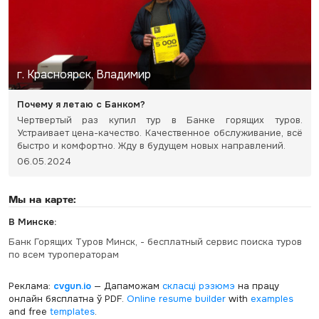
г. Красноярск, Владимир
Почему я летаю с Банком?
Чертвертый раз купил тур в Банке горящих туров.
Устраивает цена-качество. Качественное обслуживание, всё
быстро и комфортно. Жду в будущем новых направлений.
06.05.2024
Мы на карте:
В Минске:
Банк Горящих Туров Минск, - бесплатный сервис поиска туров
по всем туроператорам
Реклама:
cvgun.io
— Дапаможам
скласці рэзюмэ
на працу
онлайн бясплатна ў PDF.
Online resume builder
with
examples
and free
templates
.