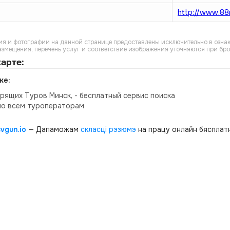
http://www.8
я и фотографии на данной странице предоставлены исключительно в ознак
азмещения, перечень услуг и соответствие изображения уточняются при бр
арте:
ке:
орящих Туров Минск, - бесплатный сервис поиска
по всем туроператорам
cvgun.io
— Дапаможам
скласці рэзюмэ
на працу онлайн бясплатн