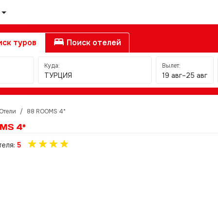
ск туров
Поиск отелей
Куда:
Вылет:
ТУРЦИЯ
19 авг–25 авг
Отели
/
88 ROOMS 4*
MS 4*
теля:
5