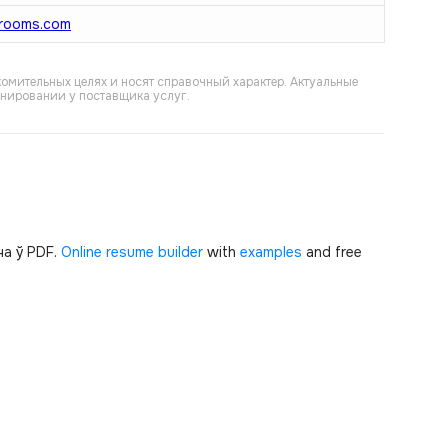
8rooms.com
омительных целях и носят справочный характер. Актуальные
онировании у поставщика услуг.
а ў PDF.
Online resume builder
with
examples
and free