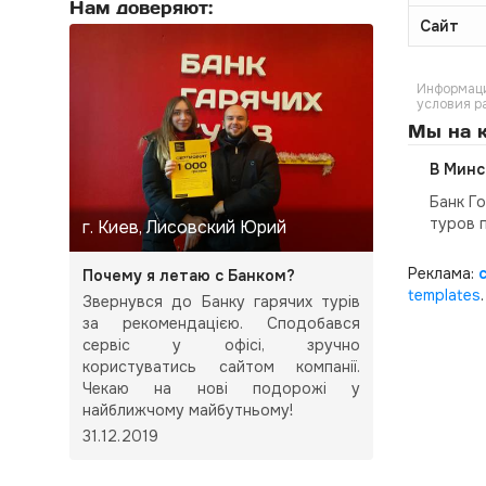
Нам доверяют:
Сайт
Информаци
условия р
Мы на к
В Минс
Банк Г
туров 
г. Киев, Лисовский Юрий
Реклама:
Почему я летаю с Банком?
templates
.
Звернувся до Банку гарячих турів
за рекомендацією. Сподобався
сервіс у офісі, зручно
користуватись сайтом компанії.
Чекаю на нові подорожі у
найближчому майбутньому!
31.12.2019