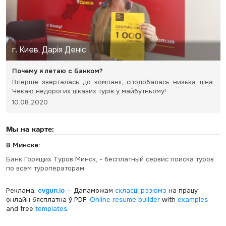
г. Киев, Дарія Деніс
Почему я летаю с Банком?
Вперше зверталась до компанії, сподобалась низька ціна.
Чекаю недорогих цікавих турів у майбутньому!
10.08.2020
Мы на карте:
В Минске:
Банк Горящих Туров Минск, - бесплатный сервис поиска туров
по всем туроператорам
Реклама:
cvgun.io
— Дапаможам
скласці рэзюмэ
на працу
онлайн бясплатна ў PDF.
Online resume builder
with
examples
and free
templates
.