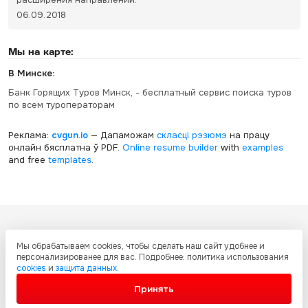
06.09.2018
Мы на карте:
В Минске:
Банк Горящих Туров Минск, - бесплатный сервис поиска туров
по всем туроператорам
Реклама:
cvgun.io
— Дапаможам
скласці рэзюмэ
на працу
онлайн бясплатна ў PDF.
Online resume builder
with
examples
and free
templates
.
Все ресурсы настоящего сайта, включая дизайн, текстовое и
Мы обрабатываем cookies, чтобы сделать наш сайт удобнее и
графическое содержание, структуру и оформление страниц защищены
персонализированее для вас. Подробнее: политика использования
международными соглашениями и законодательством Украины об
cookies
и
защита данных
.
охране авторских прав и интеллектуальной собственности. Любое
копирование и распространение материалов сайта без письменного
Принять
разрешения запрещено.