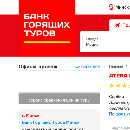
Минск
Пои
Откуда:
Минск
Офисы продаж
показать все
Главная
/
ATERA 
Сербия
сервис сравнения цен на туры
Администр
бесплатны
Показать 
г. Минск
Банк Горящих Туров Минск
Информаци
- бесплатный сервис поиска