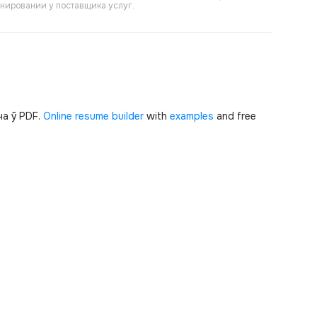
онировании у поставщика услуг.
а ў PDF.
Online resume builder
with
examples
and free