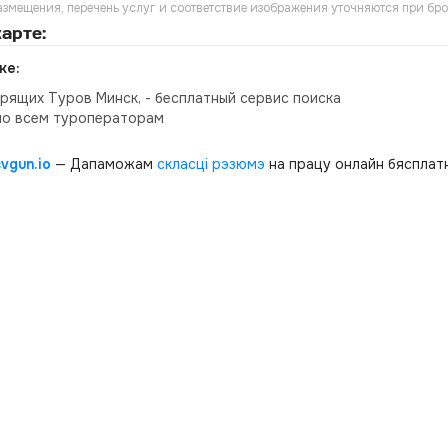
азмещения, перечень услуг и соответствие изображения уточняются при бр
арте:
ке:
орящих Туров Минск, - бесплатный сервис поиска
по всем туроператорам
cvgun.io
— Дапаможам
скласці рэзюмэ
на працу онлайн бясплатн