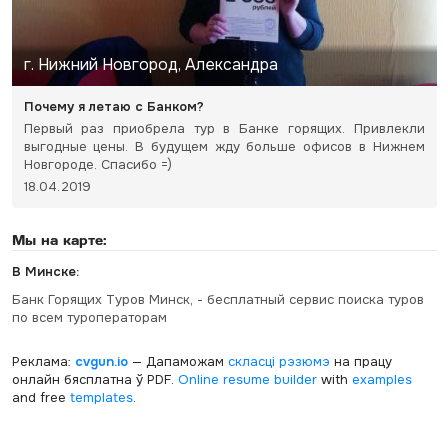
г. Нижний Новгород, Александра
Почему я летаю с Банком?
Первый раз приобрела тур в Банке горящих. Привлекли
выгодные цены. В будущем жду больше офисов в Нижнем
Новгороде. Спасибо =)
18.04.2019
Мы на карте:
В Минске:
Банк Горящих Туров Минск, - бесплатный сервис поиска туров
по всем туроператорам
Реклама:
cvgun.io
— Дапаможам
скласці рэзюмэ
на працу
онлайн бясплатна ў PDF.
Online resume builder
with
examples
and free
templates
.