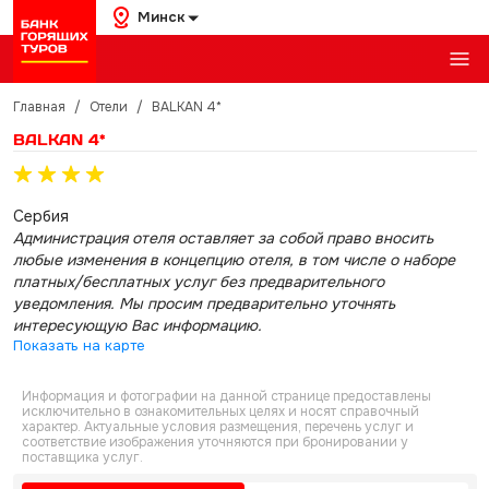
Минск
Главная
/
Отели
/
BALKAN 4*
BALKAN 4*
Сербия
Администрация отеля оставляет за собой право вносить
любые изменения в концепцию отеля, в том числе о наборе
платных/бесплатных услуг без предварительного
уведомления. Мы просим предварительно уточнять
интересующую Вас информацию.
Показать на карте
Информация и фотографии на данной странице предоставлены
исключительно в ознакомительных целях и носят справочный
характер. Актуальные условия размещения, перечень услуг и
соответствие изображения уточняются при бронировании у
поставщика услуг.