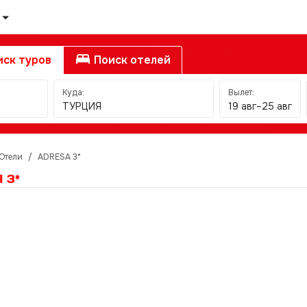
ск туров
Поиск отелей
Куда:
Вылет:
ТУРЦИЯ
19 авг–25 авг
Отели
/
ADRESA 3*
 3*