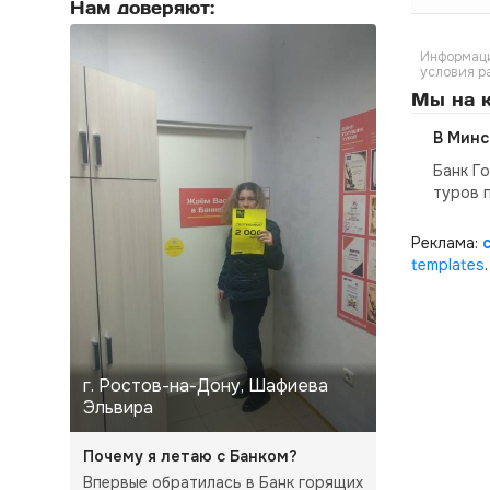
Нам доверяют:
Информаци
условия р
Мы на к
В Минс
Банк Г
туров 
Реклама:
templates
.
г. Ростов-на-Дону, Шафиева
Эльвира
Почему я летаю с Банком?
Впервые обратилась в Банк горящих