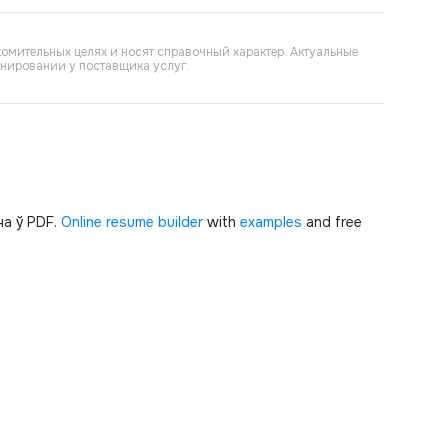
омительных целях и носят справочный характер. Актуальные
онировании у поставщика услуг.
а ў PDF.
Online resume builder
with
examples
and free