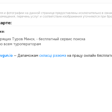
я и фотографии на данной странице предоставлены исключительно в ознак
азмещения, перечень услуг и соответствие изображения уточняются при бр
арте:
ке:
орящих Туров Минск, - бесплатный сервис поиска
по всем туроператорам
cvgun.io
— Дапаможам
скласці рэзюмэ
на працу онлайн бясплатн