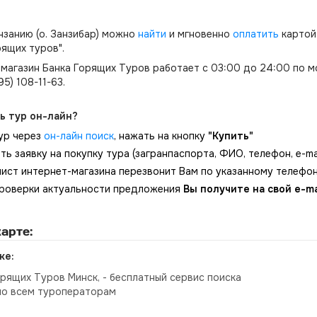
нзанию (о. Занзибар) можно
найти
и мгновенно
оплатить
картой
рящих туров".
магазин Банка Горящих Туров работает с 03:00 до 24:00 по м
495) 108-11-63.
ь тур он-лайн?
ур через
он-лайн поиск
, нажать на кнопку
"Купить"
ть заявку на покупку тура (загранпаспорта, ФИО, телефон, e-mai
ист интернет-магазина перезвонит Вам по указанному телеф
роверки актуальности предложения
Вы получите на свой e-ma
арте:
ке:
орящих Туров Минск, - бесплатный сервис поиска
по всем туроператорам