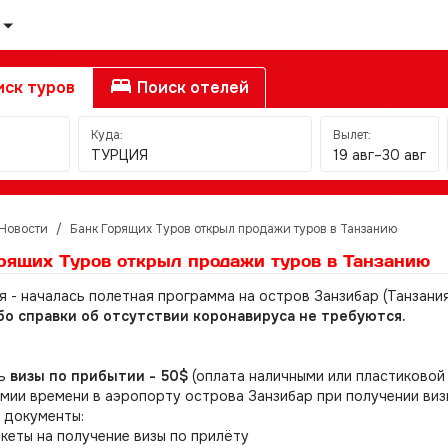
ск туров
Поиск отелей
Куда:
Вылет:
ТУРЦИЯ
19 авг–30 авг
Новости
/
Банк Горящих Туров открыл продажи туров в Танзанию
рящих Туров открыл продажи туров в Танзанию
я - началась полетная программа на остров Занзибар (Танзания
бо справки об отсутствии коронавируса не требуются.
ть
визы по прибытии - 50$
(оплата наличными или пластиковой 
мии времени в аэропорту острова Занзибар при получении виз
 документы:
анкеты на получение визы по прилёту