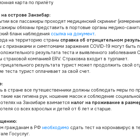
ионная карта по прилёту
 на острове Занзибар:
бытии все пассажиры проходят медицинский скрининг (измерен
ссажиры обязаны представить в портовые органы медико-санит
ский бланк наблюдения
ссылка на документ
.
езда на территорию страны
справка об отрицательном резуль
 с признаками и симптомами заражения COVID-19 могут быть п
положительного результата теста и выявленного заболевания 
 страховой компанией ERV. Страховка входит в турпакет.
отрицательного результата турист может продолжить свой отд
е теста турист оплачивает за свой счет.
е:
сь в стране все путешественники должны соблюдать меры по 
 такие как гигиена рук, ношение масок и соблюдение социально
х отелях на Занзибаре взимается
налог на проживание в размер
отеля со всех взрослых и детей от 6 лет и старше.
ащению:
им гражданам в РФ
необходимо
сдать тест на коронавирус в те
тале Госуслуг.