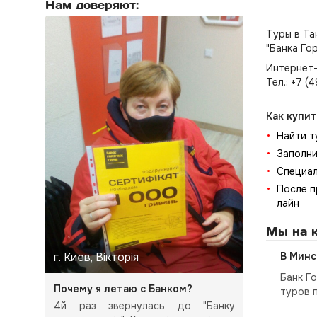
Нам доверяют:
Туры в Та
"Банка Го
Интернет-
Тел.: +7 (
Как купит
Найти т
Заполни
Специал
После п
лайн
Мы на к
г. Киев, Вікторія
В Минс
Банк Г
Почему я летаю с Банком?
туров 
4й раз звернулась до "Банку