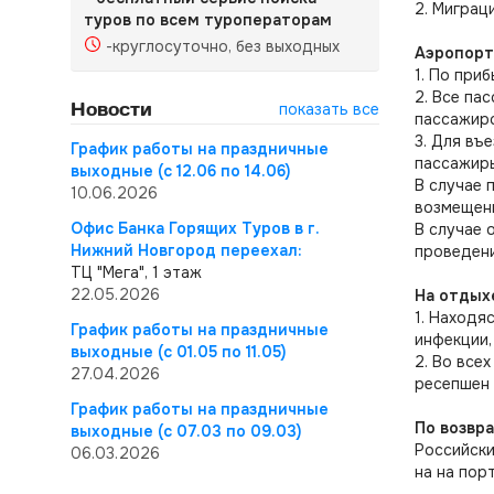
2. Миграц
туров по всем туроператорам
-круглосуточно, без выходных
Аэропорт
1. По при
2. Все па
Новости
показать все
пассажир
3. Для въ
График работы на праздничные
пассажиры
выходные (с 12.06 по 14.06)
В случае 
10.06.2026
возмещены
Офис Банка Горящих Туров в г.
В случае 
Нижний Новгород переехал:
проведени
ТЦ "Мега", 1 этаж
22.05.2026
На отдых
1. Находя
График работы на праздничные
инфекции,
выходные (с 01.05 по 11.05)
2. Во все
27.04.2026
ресепшен 
График работы на праздничные
По возвр
выходные (с 07.03 по 09.03)
Российск
06.03.2026
на на пор