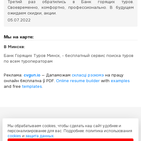
Третий раз обратились в Банк горящих туров.
Своевременно, комфортно, профессионально. В будущем
ожидаем скидки, акции.
05.07.2022
Мы на карте:
В Минске:
Банк Горящих Туров Минск, - бесплатный сервис поиска туров
по всем туроператорам
Реклама:
cvgun.io
— Дапаможам
скласці рэзюмэ
на працу
онлайн бясплатна ў PDF.
Online resume builder
with
examples
and free
templates
.
Все ресурсы настоящего сайта, включая дизайн, текстовое и
Мы обрабатываем cookies, чтобы сделать наш сайт удобнее и
графическое содержание, структуру и оформление страниц защищены
персонализированее для вас. Подробнее: политика использования
международными соглашениями и законодательством Украины об
cookies
и
защита данных
.
охране авторских прав и интеллектуальной собственности. Любое