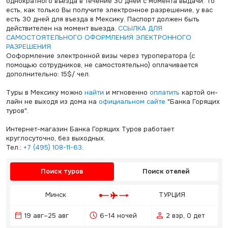
однократного въезда в течение 30 дней с момента выдачи. То
есть, как только Вы получите электронное разрешение, у вас
есть 30 дней для въезда в Мексику. Паспорт должен быть
действителен на момент выезда.
ССЫЛКА ДЛЯ
САМОСТОЯТЕЛЬНОГО ОФОРМЛЕНИЯ ЭЛЕКТРОННОГО
РАЗРЕШЕНИЯ
Ооформление электронной визы через туроператора (с
помощью сотрудников, не самостоятельно) оплачивается
дополнительно: 15$/ чел.
Туры в Мексику можно
найти
и мгновенно
оплатить
картой он-
лайн не выходя из дома на
официальном сайте
"Банка Горящих
туров".
Интернет-магазин Банка Горящих Туров работает
круглосуточно, без выходных.
Тел.:
+7 (495) 108-11-63
.
Поиск туров
Поиск отелей
Минск
ТУРЦИЯ
19 авг–25 авг
6–14 ночей
2 взр, 0 дет