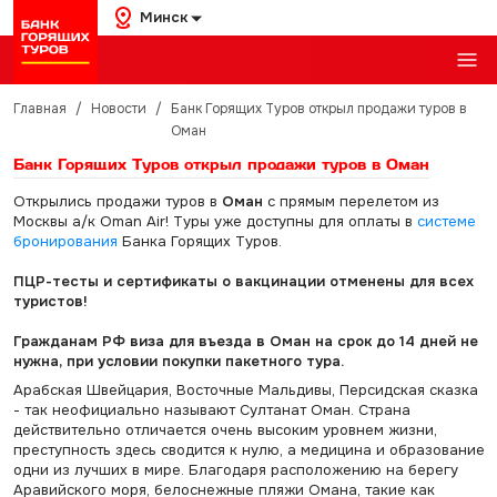
Минск
Главная
/
Новости
/
Банк Горящих Туров открыл продажи туров в
Оман
Банк Горящих Туров открыл продажи туров в Оман
Открылись продажи туров в
Оман
с прямым перелетом из
Москвы а/к Oman Air! Туры уже доступны для оплаты в
системе
бронирования
Банка Горящих Туров.
ПЦР-тесты и сертификаты о вакцинации отменены для всех
туристов!
Гражданам РФ виза для въезда в Оман на срок до 14 дней не
нужна, при условии покупки пакетного тура.
Арабская Швейцария, Восточные Мальдивы, Персидская сказка
- так неофициально называют Султанат Оман. Страна
действительно отличается очень высоким уровнем жизни,
преступность здесь сводится к нулю, а медицина и образование
одни из лучших в мире. Благодаря расположению на берегу
Аравийского моря, белоснежные пляжи Омана, такие как