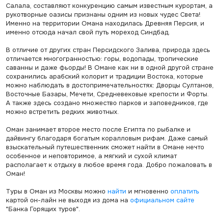
Салала, составляют конкуренцию самым известным курортам, а
рукотворные оазисы признаны одним из новых чудес Света!
Именно на территории Омана находилась Древняя Персия, и
именно отсюда начал свой путь мореход Синдбад.
В отличие от других стран Персидского Залива, природа здесь
отличается многогранностью: горы, водопады, тропические
саванны и даже фьорды! В Омане как ни в одной другой стране
сохранились арабский колорит и традиции Востока, которые
можно наблюдать в достопримечательностях: Дворцы Султанов,
Восточные Базары, Мечети, Средневековые крепости и Форты.
А также здесь создано множество парков и заповедников, где
можно встретить редких животных.
Оман занимает второе место после Египта по рыбалке и
дайвингу благодаря богатым коралловым рифам. Даже самый
взыскательный путешественник сможет найти в Омане нечто
особенное и неповторимое, а мягкий и сухой климат
располагает к отдыху в любое время года. Добро пожаловать в
Оман!
Туры в Оман из Москвы можно
найти
и мгновенно
оплатить
картой он-лайн не выходя из дома на
официальном сайте
"Банка Горящих туров".