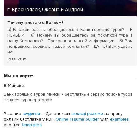
г. Красноярск, Оксана и Андрей
Почему я летаю с Банком?
а) В какой раз вы обращаетесь в Банк горящих туров? В
ПЕРВЫЙ б) Почему вы обращаетесь за покупкой тура в
нашу Компанию? Прозрачность всей информации б) Вам
понравился сервис в нашей компании? ДА в) Вам удобно
ис1
15.01.2015
Мы на карте:
В Минске:
Банк Горящих Туров Минск, - бесплатный сервис поиска туров
по всем туроператорам
Реклама:
cvgun.io
— Дапаможам
скласці рэзюмэ
на працу
онлайн бясплатна ў PDF.
Online resume builder
with
examples
and free
templates
.