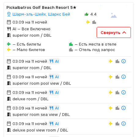
Pickalbatros Golf Beach Resort
5★
Шарм-эль-Шейх, Шаркс Бей
4.4
03.09 на 11 ночей
AI
— Все Включено
Свернуть
superior room / DBL
— Есть билеты
— Есть места в отеле
— Мало билетов
— Отель под запрос
03.09 на 11 ночей
AI
superior room / DBL
03.09 на 11 ночей
AI
superior room pool view / DBL
03.09 на 11 ночей
AI
deluxe room / DBL
03.09 на 11 ночей
AI
superior room sea view / DBL
03.09 на 11 ночей
AI
deluxe pool view room / DBL