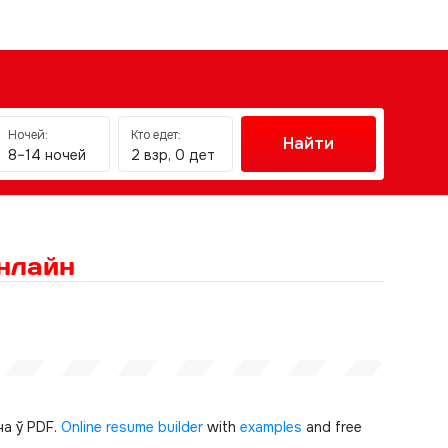
Ночей:
Кто едет:
Найти
8–14 ночей
2 взр, 0 дет
нлайн
а ў PDF.
Online resume builder
with
examples
and free