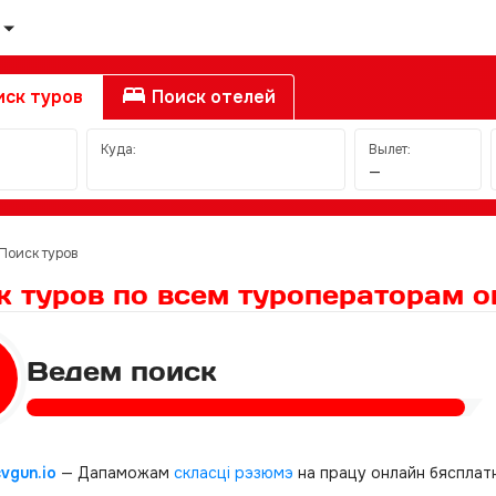
ск туров
Поиск отелей
Куда:
Вылет:
—
Поиск туров
к туров по всем туроператорам
о
Ведем поиск
cvgun.io
— Дапаможам
скласці рэзюмэ
на працу онлайн бясплатн