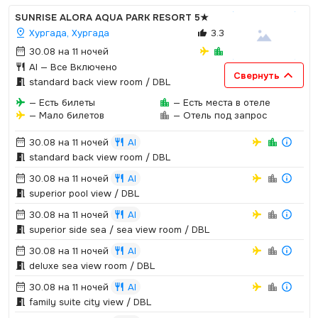
SUNRISE ALORA AQUA PARK RESORT
5★
Хургада, Хургада
3.3
30.08 на 11 ночей
AI
— Все Включено
Свернуть
standard back view room / DBL
— Есть билеты
— Есть места в отеле
— Мало билетов
— Отель под запрос
30.08 на 11 ночей
AI
standard back view room / DBL
30.08 на 11 ночей
AI
superior pool view / DBL
30.08 на 11 ночей
AI
superior side sea / sea view room / DBL
30.08 на 11 ночей
AI
deluxe sea view room / DBL
30.08 на 11 ночей
AI
family suite city view / DBL