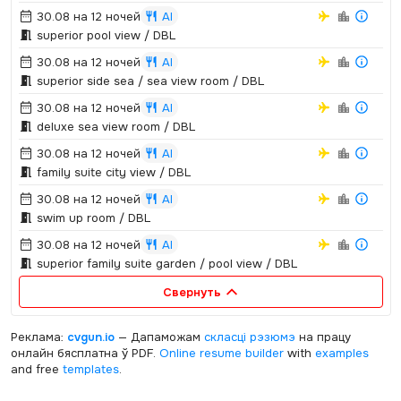
30.08 на 12 ночей
AI
superior pool view / DBL
30.08 на 12 ночей
AI
superior side sea / sea view room / DBL
30.08 на 12 ночей
AI
deluxe sea view room / DBL
30.08 на 12 ночей
AI
family suite city view / DBL
30.08 на 12 ночей
AI
swim up room / DBL
30.08 на 12 ночей
AI
superior family suite garden / pool view / DBL
Свернуть
Реклама:
cvgun.io
— Дапаможам
скласці рэзюмэ
на працу
онлайн бясплатна ў PDF.
Online resume builder
with
examples
and free
templates
.