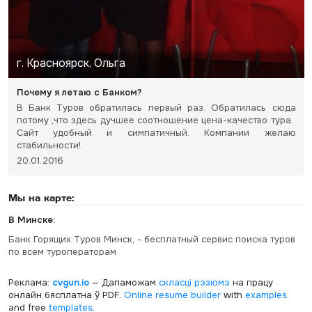
г. Красноярск, Ольга
Почему я летаю с Банком?
В Банк Туров обратилась первый раз. Обратилась сюда
потому ,что здесь дучшее соотношение цена-качество тура.
Сайт удобный и симпатичный. Компании желаю
стабильности!
20.01.2016
Мы на карте:
В Минске:
Банк Горящих Туров Минск, - бесплатный сервис поиска туров
по всем туроператорам
Реклама:
cvgun.io
— Дапаможам
скласці рэзюмэ
на працу
онлайн бясплатна ў PDF.
Online resume builder
with
examples
and free
templates
.