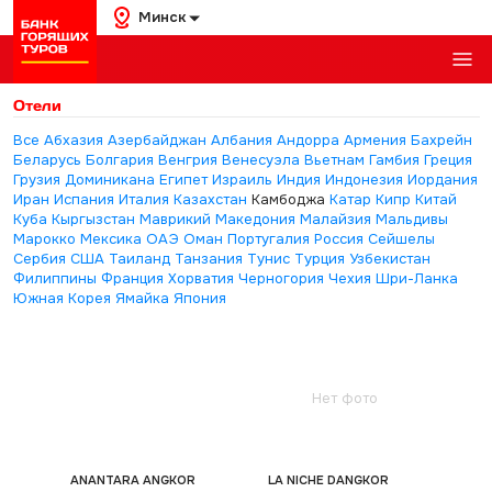
Минск
Отели
Все
Абхазия
Азербайджан
Албания
Андорра
Армения
Бахрейн
Беларусь
Болгария
Венгрия
Венесуэла
Вьетнам
Гамбия
Греция
Грузия
Доминикана
Египет
Израиль
Индия
Индонезия
Иордания
Иран
Испания
Италия
Казахстан
Камбоджа
Катар
Кипр
Китай
Куба
Кыргызстан
Маврикий
Македония
Малайзия
Мальдивы
Марокко
Мексика
ОАЭ
Оман
Португалия
Россия
Сейшелы
Сербия
США
Таиланд
Танзания
Тунис
Турция
Узбекистан
Филиппины
Франция
Хорватия
Черногория
Чехия
Шри-Ланка
Южная Корея
Ямайка
Япония
Нет фото
ANANTARA ANGKOR
LA NICHE DANGKOR