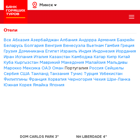
Минск
Отели
Все
Абхазия
Азербайджан
Албания
Андорра
Армения
Бахрейн
Беларусь
Болгария
Венгрия
Венесуэла
Вьетнам
Гамбия
Греция
Грузия
Доминикана
Египет
Израиль
Индия
Индонезия
Иордания
Иран
Испания
Италия
Казахстан
Камбоджа
Катар
Кипр
Китай
Куба
Кыргызстан
Маврикий
Македония
Малайзия
Мальдивы
Марокко
Мексика
ОАЭ
Оман
Португалия
Россия
Сейшелы
Сербия
США
Таиланд
Танзания
Тунис
Турция
Узбекистан
Филиппины
Франция
Хорватия
Черногория
Чехия
Шри-Ланка
Южная Корея
Ямайка
Япония
DOM CARLOS PARK 3*
NH LIBERDADE 4*