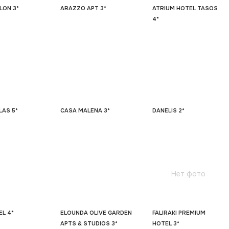
LON 3*
ARAZZO APT 3*
ATRIUM HOTEL TASOS
4*
LAS 5*
CASA MALENA 3*
DANELIS 2*
Нет фото
L 4*
ELOUNDA OLIVE GARDEN
FALIRAKI PREMIUM
APTS & STUDIOS 3*
HOTEL 3*