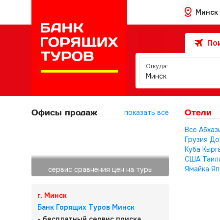
Минск
Пои
Откуда:
Минск
Офисы продаж
Отели
показать все
Все
Абхаз
Грузия
До
Куба
Кырг
США
Таил
Ямайка
Яп
сервис сравнения цен на туры
г. Минск
Банк Горящих Туров Минск
- бесплатный сервис поиска