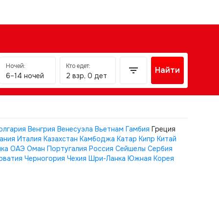
Ночей:
Кто едет:
Найти
6–14 ночей
2 взр, 0 дет
олгария
Венгрия
Венесуэла
Вьетнам
Гамбия
Греция
ания
Италия
Казахстан
Камбоджа
Катар
Кипр
Китай
ика
ОАЭ
Оман
Португалия
Россия
Сейшелы
Сербия
рватия
Черногория
Чехия
Шри-Ланка
Южная Корея