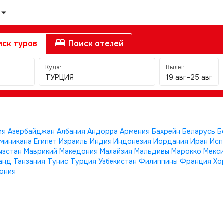
ск туров
Поиск отелей
Куда:
Вылет:
ТУРЦИЯ
19 авг–25 авг
ия
Азербайджан
Албания
Андорра
Армения
Бахрейн
Беларусь
Б
миникана
Египет
Израиль
Индия
Индонезия
Иордания
Иран
Исп
ызстан
Маврикий
Македония
Малайзия
Мальдивы
Марокко
Мекс
анд
Танзания
Тунис
Турция
Узбекистан
Филиппины
Франция
Хо
ония