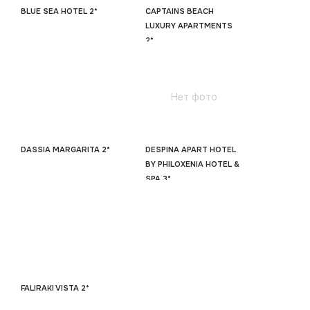
BLUE SEA HOTEL 2*
CAPTAINS BEACH
LUXURY APARTMENTS
2*
Нет фото
DASSIA MARGARITA 2*
DESPINA APART HOTEL
BY PHILOXENIA HOTEL &
SPA 3*
FALIRAKI VISTA 2*