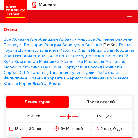
Минск
Отели
Все
Абхазия
Азербайджан
Албания
Андорра
Армения
Бахрейн
Беларусь
Болгария
Венгрия
Венесуэла
Вьетнам
Гамбия
Греция
Грузия
Доминикана
Египет
Израиль
Индия
Индонезия
Иордания
Иран
Испания
Италия
Казахстан
Камбоджа
Катар
Кипр
Китай
Куба
Кыргызстан
Маврикий
Македония
Малайзия
Мальдивы
Марокко
Мексика
ОАЭ
Оман
Португалия
Россия
Сейшелы
Сербия
США
Таиланд
Танзания
Тунис
Турция
Узбекистан
Филиппины
Франция
Хорватия
Черногория
Чехия
Шри-Ланка
Южная Корея
Ямайка
Япония
Поиск туров
Поиск отелей
Минск
ТУРЦИЯ
19 авг–30 авг
6–14 ночей
2 взр, 0 дет