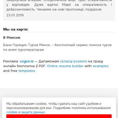
у відповідях. Дуже вдячні Марії за оперативність і
доброзичливість. Чекаємо на нові пропозиції, подорожі.
23.01.2019
Мы на карте:
В Минске:
Банк Горящих Туров Минск, - бесплатный сервис поиска туров
по всем туроператорам
Реклама:
cvgun.io
— Дапаможам
скласці рэзюмэ
на працу
онлайн бясплатна ў PDF.
Online resume builder
with
examples
and free
templates
.
Все ресурсы настоящего сайта, включая дизайн, текстовое и
Мы обрабатываем cookies, чтобы сделать наш сайт удобнее и
графическое содержание, структуру и оформление страниц защищены
персонализированее для вас. Подробнее: политика использования
международными соглашениями и законодательством Украины об
cookies
и
защита данных
.
охране авторских прав и интеллектуальной собственности. Любое