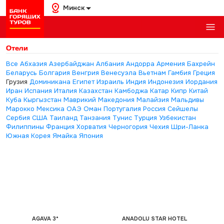
Минск
Отели
Все
Абхазия
Азербайджан
Албания
Андорра
Армения
Бахрейн
Беларусь
Болгария
Венгрия
Венесуэла
Вьетнам
Гамбия
Греция
Грузия
Доминикана
Египет
Израиль
Индия
Индонезия
Иордания
Иран
Испания
Италия
Казахстан
Камбоджа
Катар
Кипр
Китай
Куба
Кыргызстан
Маврикий
Македония
Малайзия
Мальдивы
Марокко
Мексика
ОАЭ
Оман
Португалия
Россия
Сейшелы
Сербия
США
Таиланд
Танзания
Тунис
Турция
Узбекистан
Филиппины
Франция
Хорватия
Черногория
Чехия
Шри-Ланка
Южная Корея
Ямайка
Япония
AGAVA 3*
ANADOLU STAR HOTEL