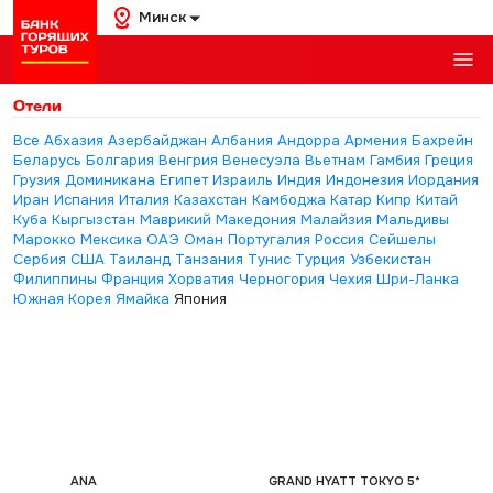
Минск
Отели
Все
Абхазия
Азербайджан
Албания
Андорра
Армения
Бахрейн
Беларусь
Болгария
Венгрия
Венесуэла
Вьетнам
Гамбия
Греция
Грузия
Доминикана
Египет
Израиль
Индия
Индонезия
Иордания
Иран
Испания
Италия
Казахстан
Камбоджа
Катар
Кипр
Китай
Куба
Кыргызстан
Маврикий
Македония
Малайзия
Мальдивы
Марокко
Мексика
ОАЭ
Оман
Португалия
Россия
Сейшелы
Сербия
США
Таиланд
Танзания
Тунис
Турция
Узбекистан
Филиппины
Франция
Хорватия
Черногория
Чехия
Шри-Ланка
Южная Корея
Ямайка
Япония
ANA
GRAND HYATT TOKYO 5*