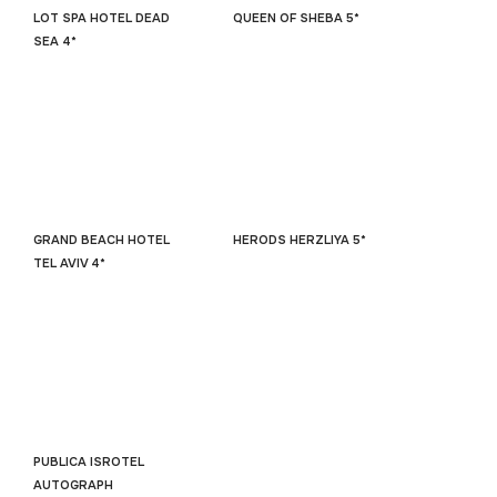
LOT SPA HOTEL DEAD
QUEEN OF SHEBA 5*
SEA 4*
GRAND BEACH HOTEL
HERODS HERZLIYA 5*
TEL AVIV 4*
PUBLICA ISROTEL
AUTOGRAPH