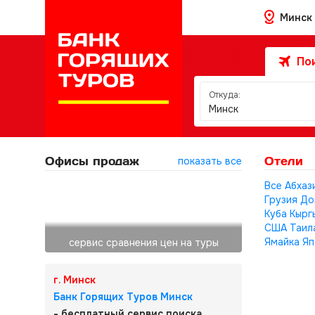
Минск
Пои
Откуда:
Минск
Офисы продаж
Отели
показать все
Все
Абхаз
Грузия
До
Куба
Кырг
США
Таил
Ямайка
Яп
сервис сравнения цен на туры
г. Минск
Банк Горящих Туров Минск
- бесплатный сервис поиска