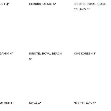
URT 4*
HERODS PALACE 5*
ISROTEL ROYAL BEACH
TEL AVIV 5*
GAMIM 4*
ISROTEL ROYAL BEACH
KING KORESH 3*
5*
AM SUF 4*
NOVA 4*
NYX TEL AVIV 3*