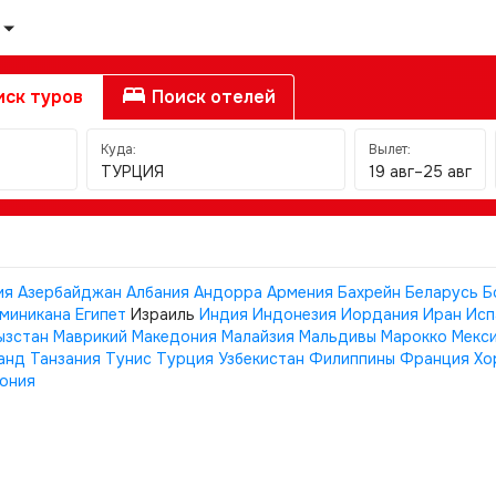
ск туров
Поиск отелей
Куда:
Вылет:
ТУРЦИЯ
19 авг–25 авг
ия
Азербайджан
Албания
Андорра
Армения
Бахрейн
Беларусь
Б
миникана
Египет
Израиль
Индия
Индонезия
Иордания
Иран
Исп
ызстан
Маврикий
Македония
Малайзия
Мальдивы
Марокко
Мекс
анд
Танзания
Тунис
Турция
Узбекистан
Филиппины
Франция
Хо
ония