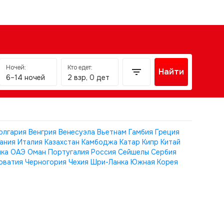
Ночей:
Кто едет:
Найти
6–14 ночей
2 взр, 0 дет
олгария
Венгрия
Венесуэла
Вьетнам
Гамбия
Греция
ания
Италия
Казахстан
Камбоджа
Катар
Кипр
Китай
ика
ОАЭ
Оман
Португалия
Россия
Сейшелы
Сербия
рватия
Черногория
Чехия
Шри-Ланка
Южная Корея