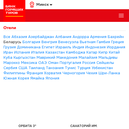
Минск
Отели
Все
Абхазия
Азербайджан
Албания
Андорра
Армения
Бахрейн
Беларусь
Болгария
Венгрия
Венесуэла
Вьетнам
Гамбия
Греция
Грузия
Доминикана
Египет
Израиль
Индия
Индонезия
Иордания
Иран
Испания
Италия
Казахстан
Камбоджа
Катар
Кипр
Китай
Куба
Кыргызстан
Маврикий
Македония
Малайзия
Мальдивы
Марокко
Мексика
ОАЭ
Оман
Португалия
Россия
Сейшелы
Сербия
США
Таиланд
Танзания
Тунис
Турция
Узбекистан
Филиппины
Франция
Хорватия
Черногория
Чехия
Шри-Ланка
Южная Корея
Ямайка
Япония
ОРБИТА 3*
САНАТОРИЙ ИМ.